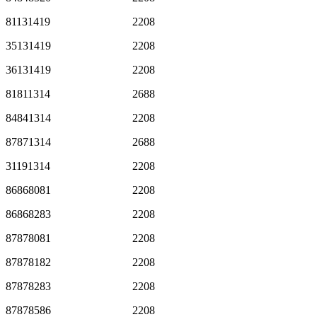
81131419
2208
35131419
2208
36131419
2208
81811314
2688
84841314
2208
87871314
2688
31191314
2208
86868081
2208
86868283
2208
87878081
2208
87878182
2208
87878283
2208
87878586
2208