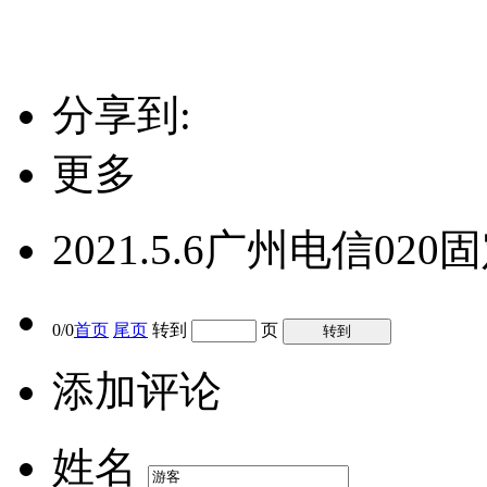
分享到:
更多
2021.5.6广州电信0
0/0
首页
尾页
转到
页
添加评论
姓名