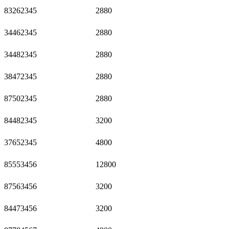
83262345
2880
34462345
2880
34482345
2880
38472345
2880
87502345
2880
84482345
3200
37652345
4800
85553456
12800
87563456
3200
84473456
3200