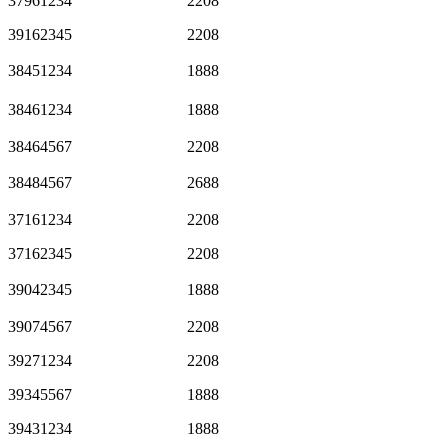
37961234
2208
39162345
2208
38451234
1888
38461234
1888
38464567
2208
38484567
2688
37161234
2208
37162345
2208
39042345
1888
39074567
2208
39271234
2208
39345567
1888
39431234
1888