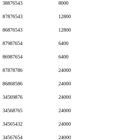
38876543
8000
87876543
12800
86876543
12800
87987654
6400
86987654
6400
87878786
24000
86868586
24000
34569876
24000
34568765
24000
34565432
24000
34567654
24000