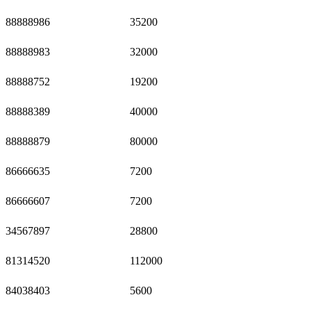
88888986
35200
88888983
32000
88888752
19200
88888389
40000
88888879
80000
86666635
7200
86666607
7200
34567897
28800
81314520
112000
84038403
5600