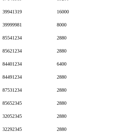
39941319
16000
39999981
8000
85541234
2880
85621234
2880
84401234
6400
84491234
2880
87531234
2880
85652345
2880
32052345
2880
32292345
2880