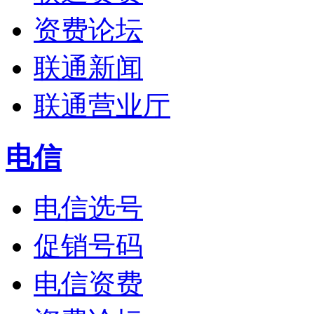
资费论坛
联通新闻
联通营业厅
电信
电信选号
促销号码
电信资费