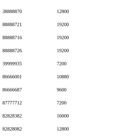
38888870
12800
88888721
19200
88888716
19200
88888726
19200
39999935
7200
86666001
10880
86666687
9600
87777712
7200
82828382
16000
82828082
12800