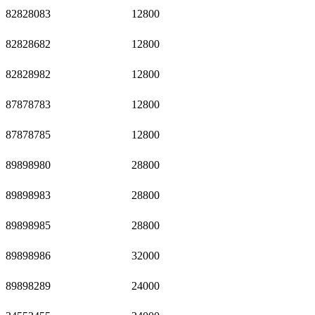
82828083
12800
82828682
12800
82828982
12800
87878783
12800
87878785
12800
89898980
28800
89898983
28800
89898985
28800
89898986
32000
89898289
24000