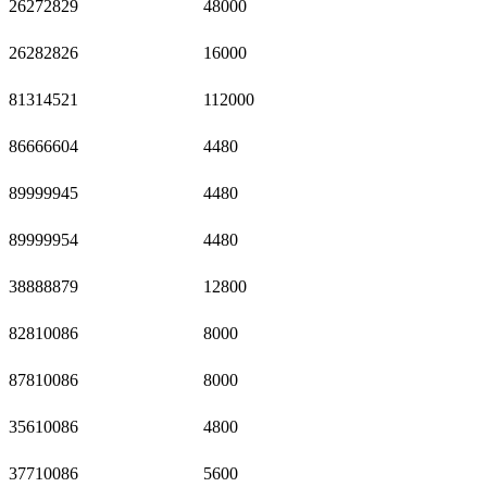
26272829
48000
26282826
16000
81314521
112000
86666604
4480
89999945
4480
89999954
4480
38888879
12800
82810086
8000
87810086
8000
35610086
4800
37710086
5600