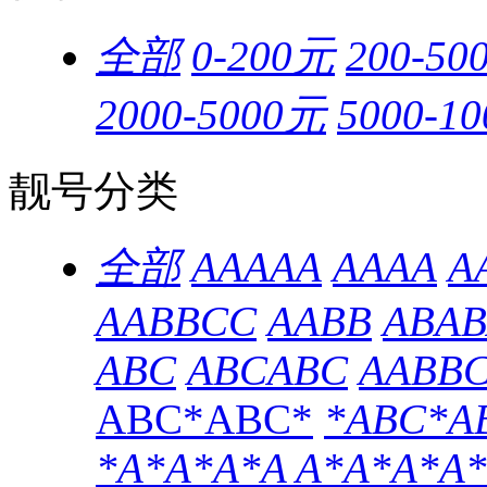
全部
0-200元
200-50
2000-5000元
5000-1
靓号分类
全部
AAAAA
AAAA
A
AABBCC
AABB
ABAB
ABC
ABCABC
AABB
ABC*ABC*
*ABC*A
*A*A*A*A
A*A*A*A*