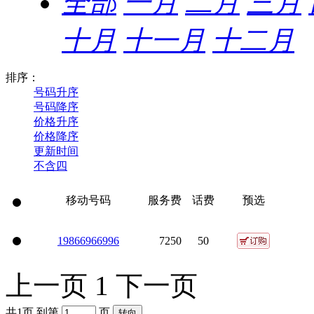
全部
一月
二月
三月
十月
十一月
十二月
排序：
号码升序
号码降序
价格升序
价格降序
更新时间
不含四
移动号码
服务费
话费
预选
198
6696
6996
7250
50
上一页
1
下一页
共1页 到第
页