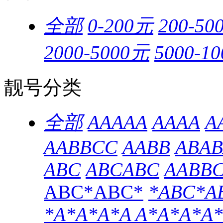
全部
0-200元
200-50
2000-5000元
5000-1
靓号分类
全部
AAAAA
AAAA
A
AABBCC
AABB
ABAB
ABC
ABCABC
AABB
ABC*ABC*
*ABC*A
*A*A*A*A
A*A*A*A*