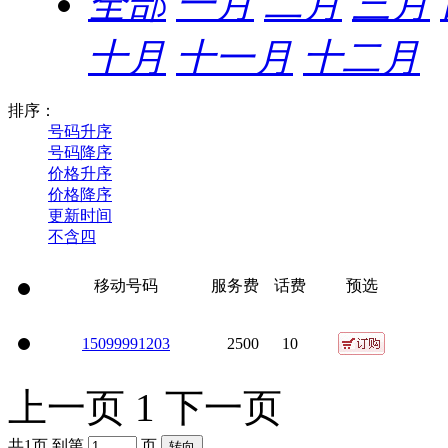
全部
一月
二月
三月
十月
十一月
十二月
排序：
号码升序
号码降序
价格升序
价格降序
更新时间
不含四
移动号码
服务费
话费
预选
150
9999
1203
2500
10
上一页
1
下一页
共1页 到第
页