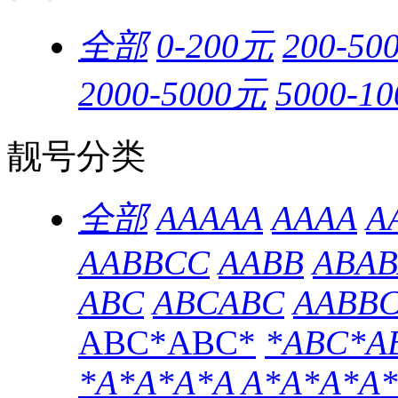
全部
0-200元
200-50
2000-5000元
5000-1
靓号分类
全部
AAAAA
AAAA
A
AABBCC
AABB
ABAB
ABC
ABCABC
AABB
ABC*ABC*
*ABC*A
*A*A*A*A
A*A*A*A*