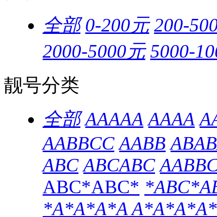
全部
0-200元
200-50
2000-5000元
5000-1
靓号分类
全部
AAAAA
AAAA
A
AABBCC
AABB
ABAB
ABC
ABCABC
AABB
ABC*ABC*
*ABC*A
*A*A*A*A
A*A*A*A*