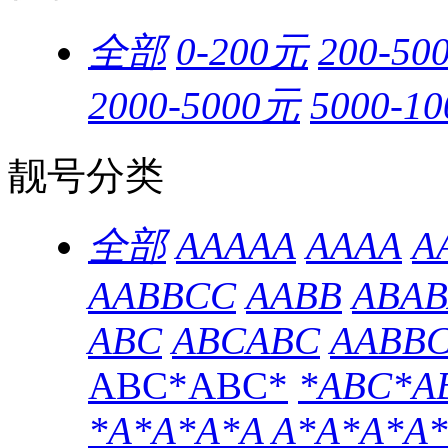
全部
0-200元
200-50
2000-5000元
5000-1
靓号分类
全部
AAAAA
AAAA
A
AABBCC
AABB
ABAB
ABC
ABCABC
AABB
ABC*ABC*
*ABC*A
*A*A*A*A
A*A*A*A*