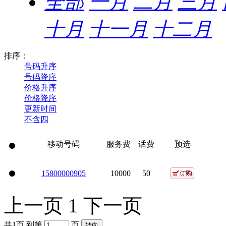
全部
一月
二月
三月
十月
十一月
十二月
排序：
号码升序
号码降序
价格升序
价格降序
更新时间
不含四
移动号码
服务费
话费
预选
158
0000
0905
10000
50
上一页
1
下一页
共1页 到第
页