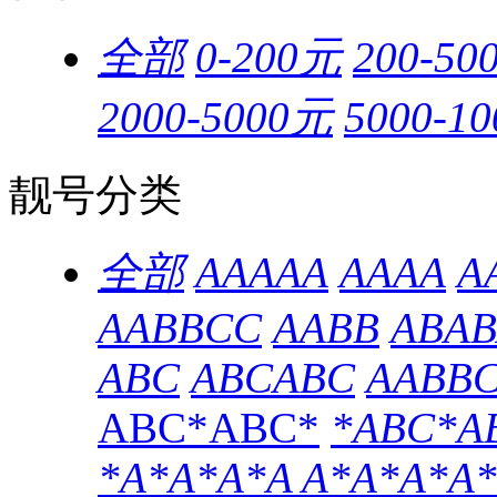
全部
0-200元
200-50
2000-5000元
5000-1
靓号分类
全部
AAAAA
AAAA
A
AABBCC
AABB
ABAB
ABC
ABCABC
AABB
ABC*ABC*
*ABC*A
*A*A*A*A
A*A*A*A*