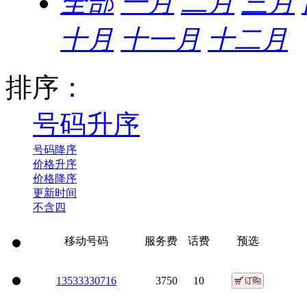
全部
一月
二月
三月
十月
十一月
十二月
排序：
号码升序
号码降序
价格升序
价格降序
更新时间
不含四
移动号码
服务费
话费
预选
135
3333
0716
3750
10