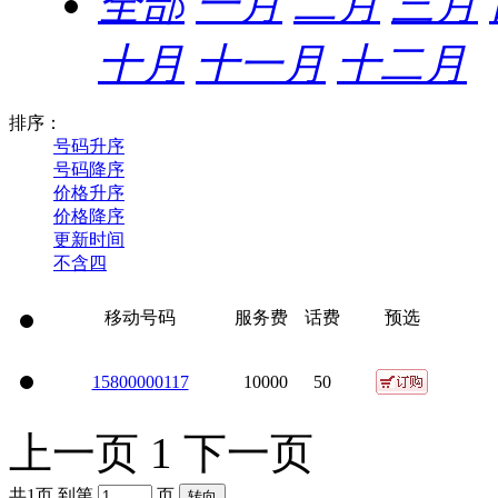
全部
一月
二月
三月
十月
十一月
十二月
排序：
号码升序
号码降序
价格升序
价格降序
更新时间
不含四
移动号码
服务费
话费
预选
158
0000
0117
10000
50
上一页
1
下一页
共1页 到第
页