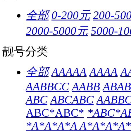
全部
0-200元
200-50
2000-5000元
5000-1
靓号分类
全部
AAAAA
AAAA
A
AABBCC
AABB
ABAB
ABC
ABCABC
AABB
ABC*ABC*
*ABC*A
*A*A*A*A
A*A*A*A*