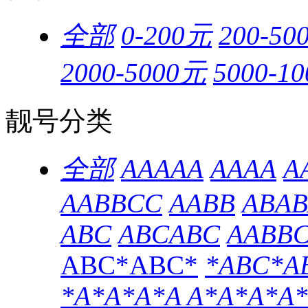
全部
0-200元
200-50
2000-5000元
5000-1
靓号分类
全部
AAAAA
AAAA
A
AABBCC
AABB
ABAB
ABC
ABCABC
AABB
ABC*ABC*
*ABC*A
*A*A*A*A
A*A*A*A*